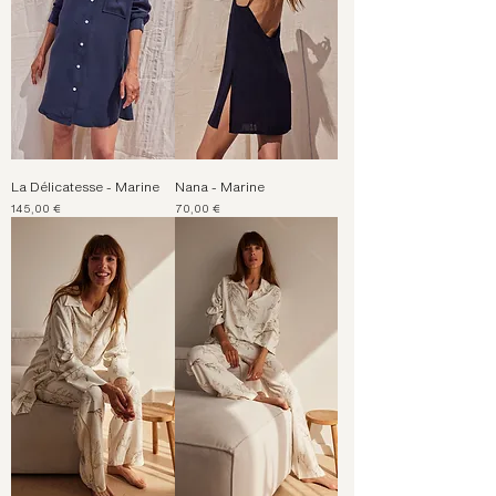
La Délicatesse - Marine
Nana - Marine
Prix
Prix
145,00 €
70,00 €