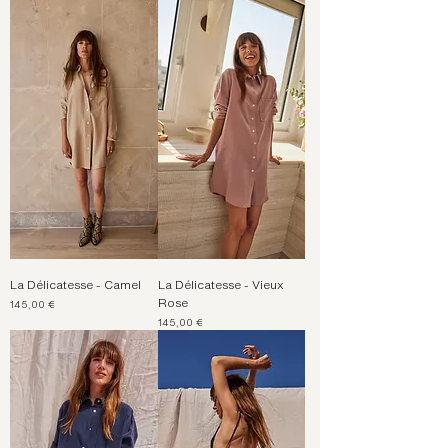
La Délicatesse - Camel
La Délicatesse - Vieux
Rose
Prix
145,00 €
Prix
145,00 €