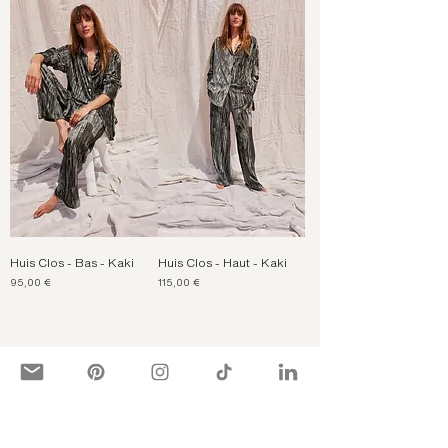
Huis Clos - Bas - Kaki
Huis Clos - Haut - Kaki
Prix
Prix
95,00 €
115,00 €
POLYESTER RECYCLÉ,
CHUTES DE TISSUS.