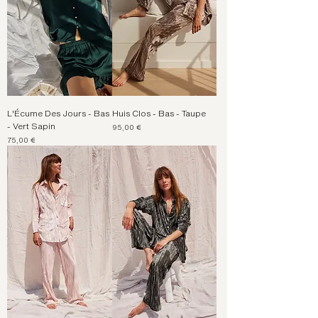
L'Écume Des Jours - Bas
Huis Clos - Bas - Taupe
- Vert Sapin
Prix
95,00 €
Prix
75,00 €