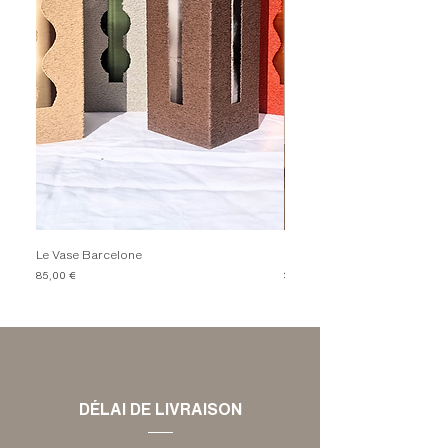
Le Vase Barcelone
Le Bougeoir Comporta - Gr
Prix
Prix
85,00 €
35,00 €
DÉLAI DE LIVRAISON