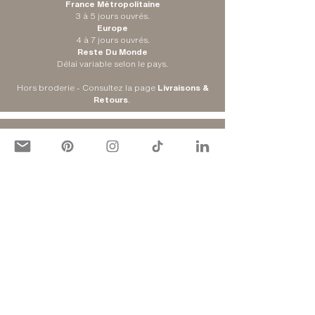
France Métropolitaine
3 à 5 jours ouvrés.
Europe
4 à 7 jours ouvrés.
Reste Du Monde
Délai variable selon le pays.
Hors broderie - Consultez la
page
Livraisons &
Retours
.
ADRESSE DE LIVRAISON
Colissimo Domicile
Choisissez votre adresse de livraison.
Mondial Relay
Choisissez le point de relais le plus proche de
chez vous.
Consultez la
page
Livraisons & Retours
.