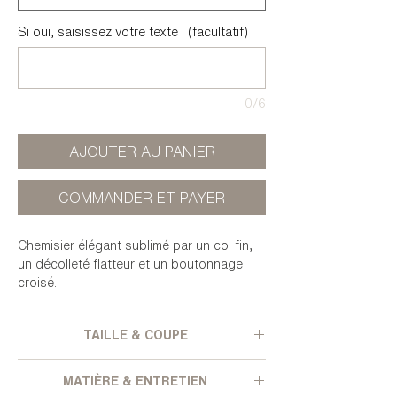
Si oui, saisissez votre texte : (facultatif)
0/6
AJOUTER AU PANIER
COMMANDER ET PAYER
Chemisier élégant sublimé par un col fin,
un décolleté flatteur et un boutonnage
croisé.
Il peut également se porter à l'intérieur
d'un pantalon pour une allure plus
TAILLE & COUPE
structurée.
Coupe large - Col délicat - Décolleté
MATIÈRE & ENTRETIEN
plongeant - Manches longues avec fentes