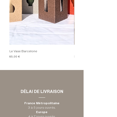
Le Vase Barcelone
Le Bougeoir Comporta - Gr
Prix
Prix
85,00 €
35,00 €
DÉLAI DE LIVRAISON
France Métropolitaine
3 à 5 jours ouvrés.
Europe
4 à 7 jours ouvrés.