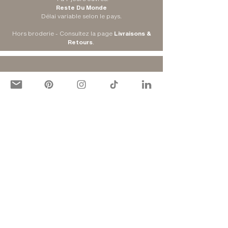
Reste Du Monde
Délai variable selon le pays.
Hors broderie - Consultez la
page
Livraisons &
Retours
.
ADRESSE DE LIVRAISON
Colissimo Domicile
Choisissez votre adresse de livraison.
Mondial Relay
Choisissez le point de relais le plus proche de
chez vous.
Consultez la
page
Livraisons & Retours
.
RETOURS OFFERTS