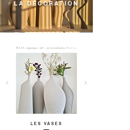
LA DÉCORATION
MAIS
.
organique
•
3D
•
personnalisation
.
Paris
.
LES VASES