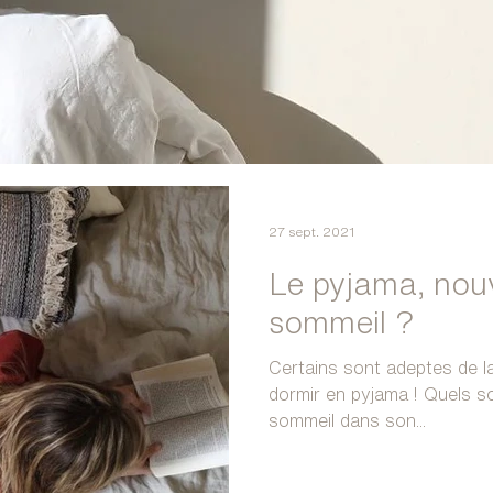
27 sept. 2021
Le pyjama, nouv
sommeil ?
Certains sont adeptes de la
dormir en pyjama ! Quels so
sommeil dans son...