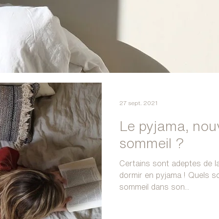
27 sept. 2021
Le pyjama, nouv
sommeil ?
Certains sont adeptes de la
dormir en pyjama ! Quels so
sommeil dans son...