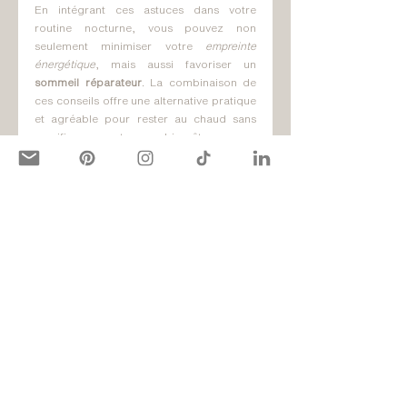
En intégrant ces astuces dans votre 
routine nocturne, vous pouvez non 
seulement minimiser votre 
empreinte 
énergétique
, mais aussi favoriser un 
sommeil réparateur
. La combinaison de 
ces conseils offre une alternative pratique 
et agréable pour rester au chaud sans 
sacrifier votre bien-être ou 
l'environnement.
#intérieur
#chaleur
#fibresnaturelles
#sommeil
#dormir
#douceurdevivre
#sérénité
#quartierlibre
#quartierlibreparis
#conseils
#lifestyle
#pyjamas
#slowlife
#slowfashion
#dormir
#dormirenpyjama
#sommeil
#biendormir
#pyjamas
#durable
#pratique
#esthetique